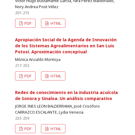
Victor Hugo Bustamante García, Yara Pérez Maldonado,
Nory Andrea Poot Vélez
201-215
PDF
HTML
Apropiación Social de la Agenda de Innovación
de los Sistemas Agroalimentarios en San Luis
Potosí. Aproximación conceptual
Mónica Anzaldo Montoya
217-232
PDF
HTML
Redes de conocimiento en la industria acuícola
de Sonora y Sinaloa. Un análisis comparativo
JORGE INES LEON BALDERRAMA, José Crisóforo
CARRAZCO ESCALANTE, Lydia Venecia
233-259
PDF
HTML