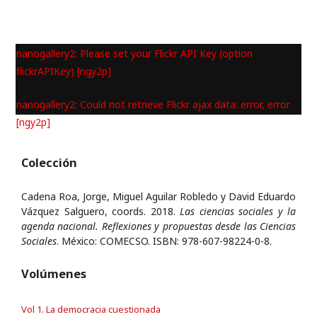
nanogallery2: Please set your Flickr API Key (option
flickrAPIKey) [ngy2p]
nanogallery2: Could not retrieve Flickr ajax data: error, error
[ngy2p]
Colección
Cadena Roa, Jorge, Miguel Aguilar Robledo y David Eduardo
Vázquez Salguero, coords. 2018.
Las ciencias sociales y la
agenda nacional. Reflexiones y propuestas desde las Ciencias
Sociales
. México: COMECSO. ISBN: 978-607-98224-0-8.
Volúmenes
Vol 1. La democracia cuestionada