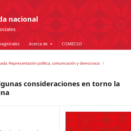
nda nacional
ociales
agistrales
Acerca de
COMECSO
onada. Representación política, comunicación y democracia
/
lgunas consideraciones en torno la
ina