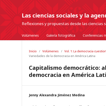
Las ciencias sociales y la age
Reflexiones y propuestas desde las ciencias s
Volúmenes
Galería fotográfica
Conferencias m
Inicio
/
Volúmenes
/
Vol. 1: La democracia cuesti
Variedades de la democracia en América Latina
Capitalismo democrático: a
democracia en América Lat
Jenny Alexandra Jiménez Medina