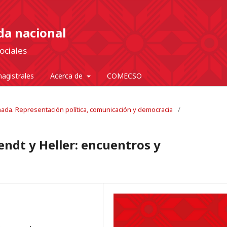
nda nacional
ociales
agistrales
Acerca de
COMECSO
onada. Representación política, comunicación y democracia
/
endt y Heller: encuentros y