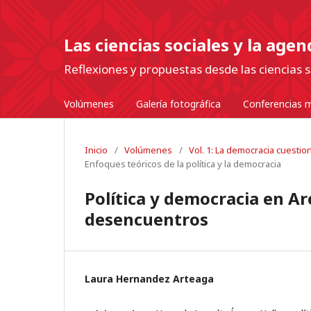
Las ciencias sociales y la age
Reflexiones y propuestas desde las ciencias s
Volúmenes
Galería fotográfica
Conferencias m
Inicio
/
Volúmenes
/
Vol. 1: La democracia cuesti
Enfoques teóricos de la política y la democracia
Política y democracia en Ar
desencuentros
Laura Hernandez Arteaga