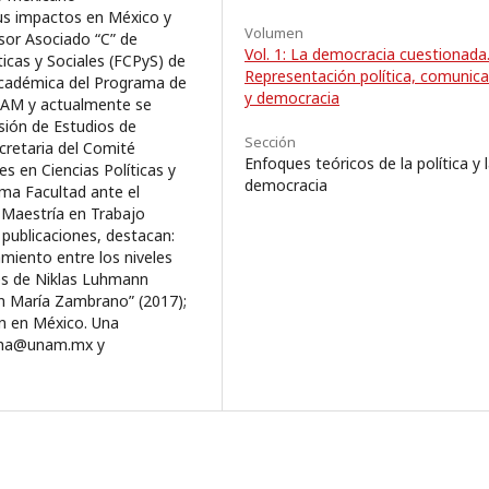
us impactos en México y
Volumen
esor Asociado “C” de
Vol. 1: La democracia cuestionada
icas y Sociales (FCPyS) de
Representación política, comunica
 académica del Programa de
y democracia
UNAM y actualmente se
sión de Estudios de
Sección
cretaria del Comité
Enfoques teóricos de la política y 
s en Ciencias Políticas y
democracia
ma Facultad ante el
Maestría en Trabajo
s publicaciones, destacan:
amiento entre los niveles
les de Niklas Luhmann
 en María Zambrano” (2017);
nn en México. Una
uraha@unam.mx y