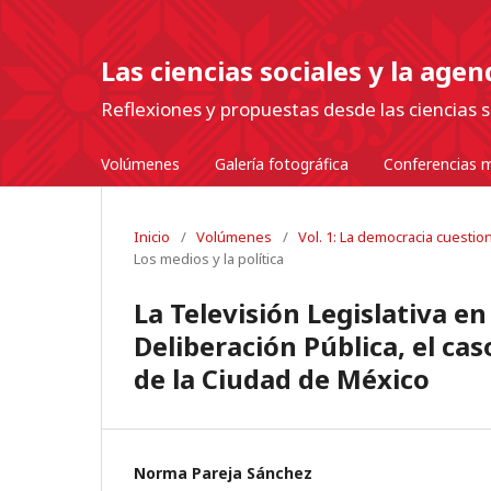
Las ciencias sociales y la age
Reflexiones y propuestas desde las ciencias s
Volúmenes
Galería fotográfica
Conferencias m
Inicio
/
Volúmenes
/
Vol. 1: La democracia cuesti
Los medios y la política
La Televisión Legislativa e
Deliberación Pública, el ca
de la Ciudad de México
Norma Pareja Sánchez