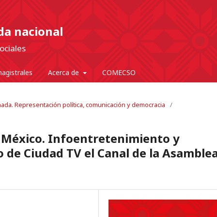
nda nacional
ociales
agistrales
Acerca de
COMECSO
onada. Representación política, comunicación y democracia
/
n México. Infoentretenimiento y
so de Ciudad TV el Canal de la Asamble