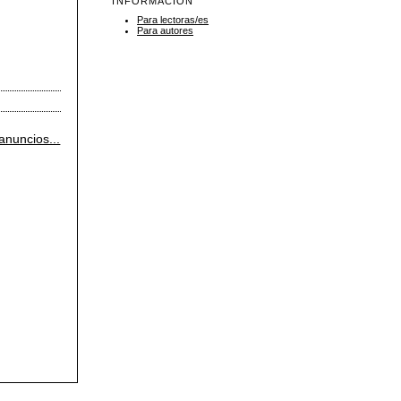
INFORMACIÓN
Para lectoras/es
Para autores
anuncios...