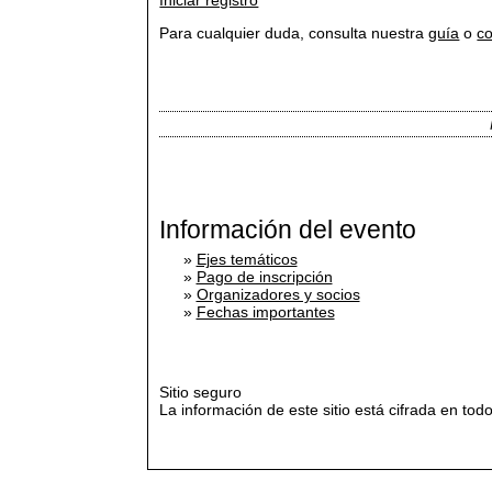
Iniciar registro
Para cualquier duda, consulta nuestra
guía
o
c
Información del evento
»
Ejes temáticos
»
Pago de inscripción
»
Organizadores y socios
»
Fechas importantes
Sitio seguro
La información de este sitio está cifrada en 