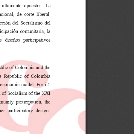
  altamente  opuestos.  La 
cional,  de  corte  liberal. 
cción del Socialismo del 
cipación comunitaria, la 
os  diseños  participativos 
blic of Colombia and the 
he  Republic  of  Colombia 
 economic model. For it's 
n of Socialism of the XXI 
nity  participation,  the 
er  participatory  designs 