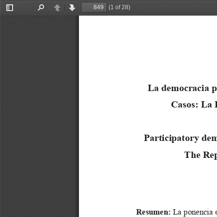
(1 of 28)
Toggle
Find
Previous
Next
Sidebar
La democracia p
Casos: La 
Participatory dem
The Rep
Resumen: 
La ponencia e