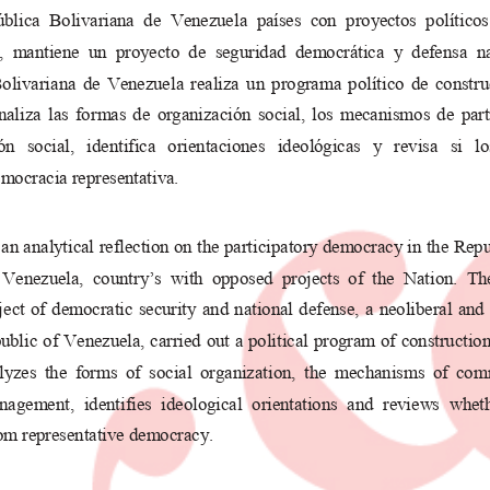
blica  Bolivariana  de  Venezuela  países  con 
proyectos  políticos
  mantiene 
un proyecto de seguridad democr
ática  y  defensa  na
olivariana de Venezuela realiza un progr
ama político de constru
naliza las formas de organización social
, los mecanismos de parti
n  social,  identifica  orientaciones  ideoló
gicas  y  revisa  si  l
mocracia representativa.
 an analytical reflection on the participatory d
emocracy in the Repu
 Venezuela,  country’s  with  opposed  projec
ts  of  the  Nation.  T
oject of democratic security and nation
al defense, a neoliberal and
ublic of Venezuela, carried out a polit
ical program of constructio
yzes  the  forms  of  social  organization,  t
he  mechanisms  of  commu
agement,  identifies  ideological  orientati
ons  and  reviews  wheth
om representative democracy.