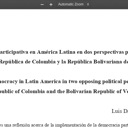
Zoom
Zoom
Out
In
artici
pativa en América Latin
a en dos perspectiv
as p
República de Colombi
a y la República Bolivariana d
ocracy in Latin America in two opposing politi
cal p
ublic of Colombia and the Bolivarian Republic of V
Luis D
s una reflexión acerca de la implementación de la 
democracia part