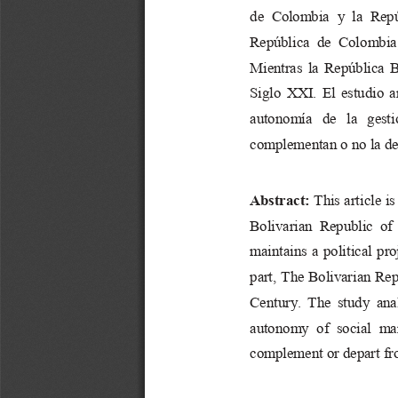
de  Colombia  y  la  Repú
República  de  Colombia,
Mientras la República B
Siglo XXI. El estudio a
autonomía  de  la  gestió
complementan o no la de
Abstract:
This article is
Bolivarian  Republic  of 
maintains a political pr
part, The Bolivarian Rep
Century.  The  study  anal
autonomy  of  social  man
complement or depart fr