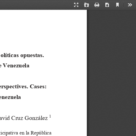
Current
Presentation
Open
Print
Download
Too
View
Mode
olíticas opuestas. 
e V
enezuela
erspectives. Cases: 
enezue
la
1
avid Cruz González
icipativa en la República 