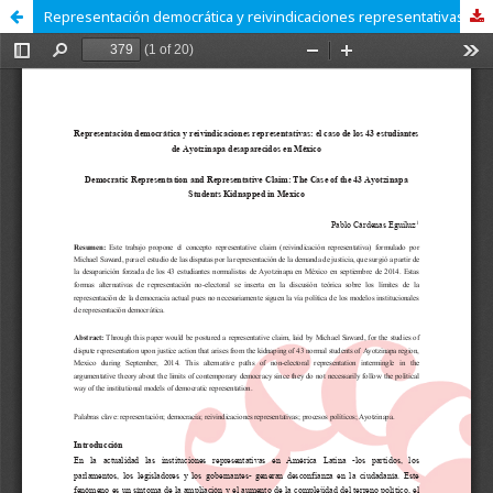
Representación democrática y reivindicaciones representativas: el caso de los 43 estudiantes de Ayotzinapa desaparecidos en México