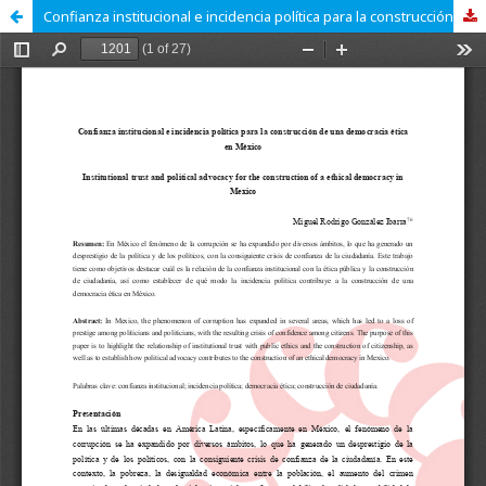
Confianza institucional e incidencia política para la construcción de una democracia ética en México