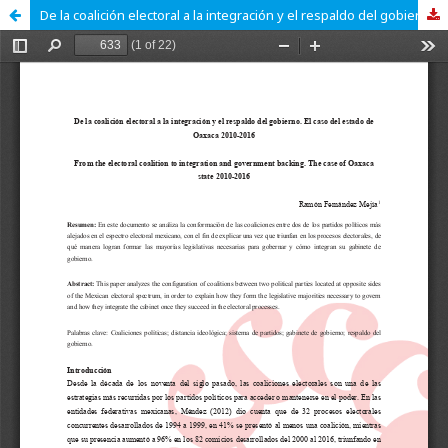
De la coalición electoral a la integración y el respaldo del gobierno. El caso del estado de Oaxaca 2010-2016