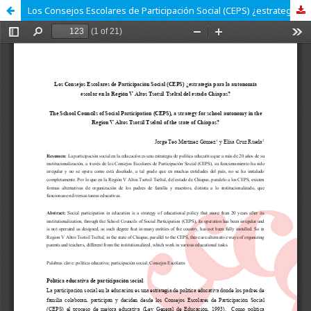
Los Consejos Escolares de Participación Social (CEPS) ¿estrategia para la autonomía escolar en la Región V Altos Tsotsil Tseltal del estado Chiapas?