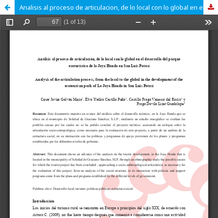
Analisis al proceso de articulacion, de lo local con lo global en el desarrollo del parque ecoturistico de la Joya Honda en San Luis Potosí