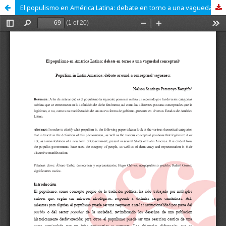
El populismo en América Latina: debate en torno a una vaguedad conceptual