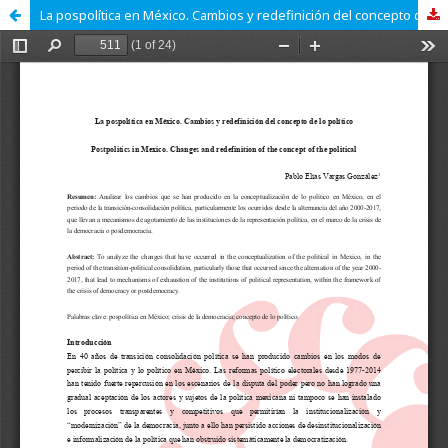
La pospolítica en México. Cambios y redefinición del concepto de lo político