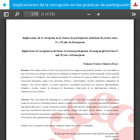
Implicaciones de la corrupción en las prácticas de participación ciudadana de jóvenes entre 15 y 29 años en Guanajuato