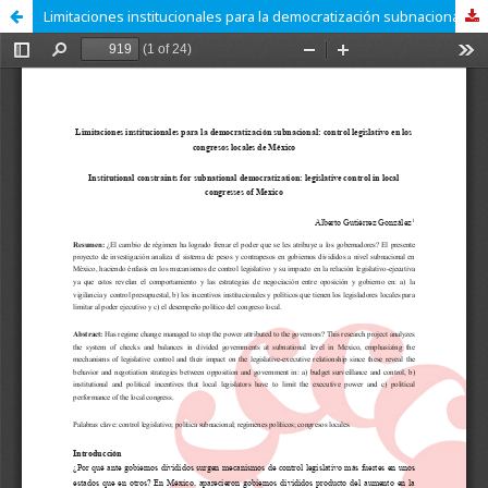
Limitaciones institucionales para la democratización subnacional: control legislativo en los congresos locales de México